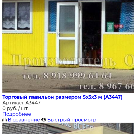
Торговый павильон размером 5х3х3 м (A3447)
Артикул:
A3447
0
руб.
/ шт.
Подробнее
В сравнение
Быстрый просмотр