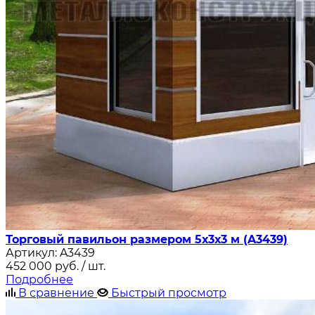
Торговый павильон размером 5х3х3 м (A3439)
Артикул:
A3439
452 000
руб.
/ шт.
Подробнее
В сравнение
Быстрый просмотр