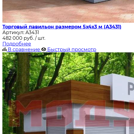
Торговый павильон размером 5х4х3 м (A3431)
Артикул:
A3431
482 000
руб.
/ шт.
Подробнее
В сравнение
Быстрый просмотр