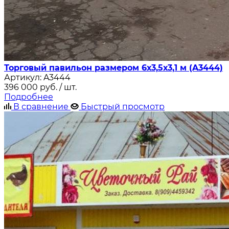
Торговый павильон размером 6х3,5х3,1 м (A3444)
Артикул:
A3444
396 000
руб.
/ шт.
Подробнее
В сравнение
Быстрый просмотр