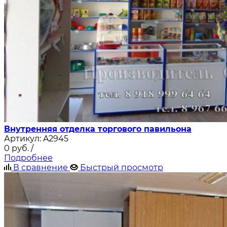
Внутренняя отделка торгового павильона
Артикул:
A2945
0
руб.
/
Подробнее
В сравнение
Быстрый просмотр