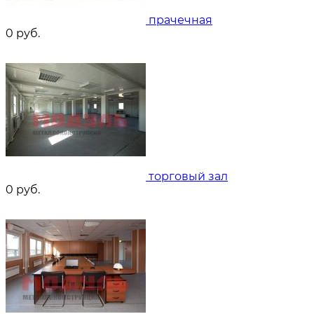
прачечная
0
руб.
торговый зал
0
руб.