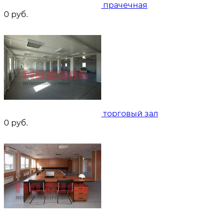
прачечная
0
руб.
торговый зал
0
руб.