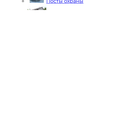
Посты охраны
Мобильные Бани
Внутренняя отделка
Ларьки и Киоски
Торговые павильоны
Остановочные комплексы
Модульные гостиницы