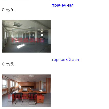
прачечная
0
руб.
торговый зал
0
руб.