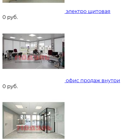
электро щитовая
0
руб.
офис продаж внутри
0
руб.